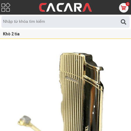
0
Khò 2 tia