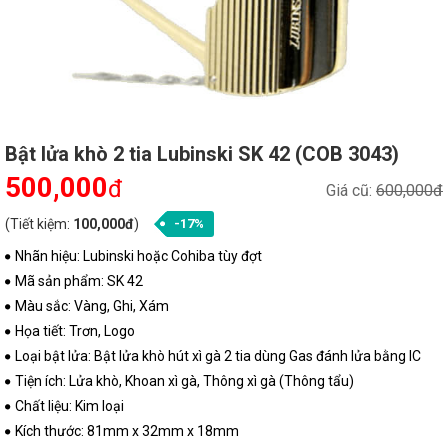
Bật lửa khò 2 tia Lubinski SK 42 (COB 3043)
500,000
đ
Giá cũ:
600,000đ
(Tiết kiệm:
100,000đ
)
-17%
Nhãn hiệu: Lubinski hoặc Cohiba tùy đợt
Mã sản phẩm: SK 42
Màu sắc: Vàng, Ghi, Xám
Họa tiết: Trơn, Logo
Loại bật lửa: Bật lửa khò hút xì gà 2 tia dùng Gas đánh lửa bằng IC
Tiện ích: Lửa khò, Khoan xì gà, Thông xì gà (Thông tẩu)
Chất liệu: Kim loại
Kích thước: 81mm x 32mm x 18mm