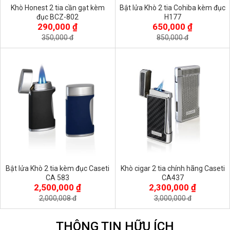
Khò Honest 2 tia cần gạt kèm
Bật lửa Khò 2 tia Cohiba kèm đục
đục BCZ-802
H177
290,000 ₫
650,000 ₫
350,000 đ
850,000 đ
Bật lửa Khò 2 tia kèm đục Caseti
Khò cigar 2 tia chính hãng Caseti
CA 583
CA437
2,500,000 ₫
2,300,000 ₫
2,000,008 đ
3,000,000 đ
THÔNG TIN HỮU ÍCH