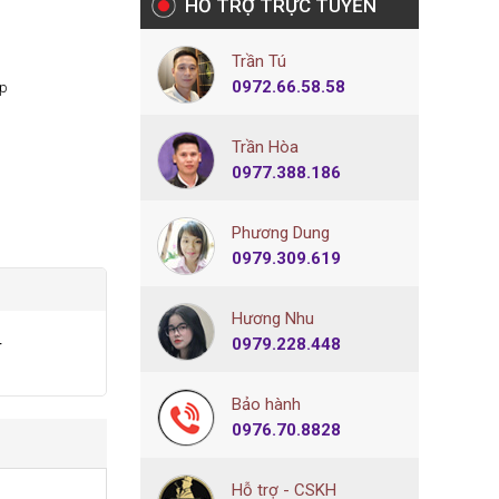
HỖ TRỢ TRỰC TUYẾN
Trần Tú
0972.66.58.58
ẹp
Trần Hòa
0977.388.186
Phương Dung
0979.309.619
Hương Nhu
0979.228.448
r
Bảo hành
0976.70.8828
Hỗ trợ - CSKH