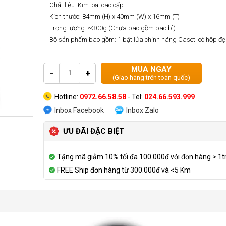
Chất liệu: Kim loại cao cấp
Kích thước: 84mm (H) x 40mm (W) x 16mm (T)
Trọng lượng: ~300g (Chưa bao gồm bao bì)
Bộ sản phẩm bao gồm: 1 bật lửa chính hãng Caseti có hộp đ
MUA NGAY
-
+
(Giao hàng trên toàn quốc)
Hotline:
0972.66.58.58
- Tel:
024.66.593.999
Inbox Facebook
Inbox Zalo
ƯU ĐÃI ĐẶC BIỆT
Tặng mã giảm 10% tối đa 100.000đ với đơn hàng > 1t
FREE Ship đơn hàng từ 300.000đ và <5 Km