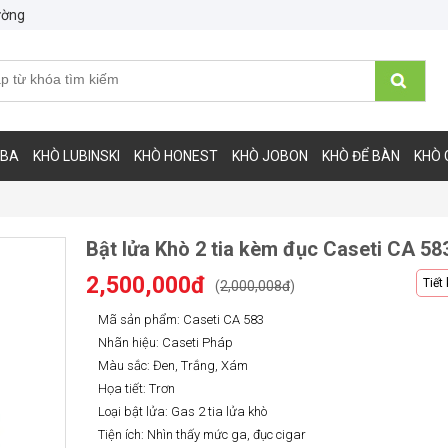
ường
IBA
KHÒ LUBINSKI
KHÒ HONEST
KHÒ JOBON
KHÒ ĐỂ BÀN
KHÒ 
Bật lửa Khò 2 tia kèm đục Caseti CA 58
2,500,000đ
Tiết
(
2,000,008đ
)
Mã sản phẩm: Caseti CA 583
Nhãn hiệu: Caseti Pháp
Màu sắc: Đen, Trắng, Xám
Họa tiết: Trơn
Loại bật lửa: Gas 2 tia lửa khò
Tiện ích: Nhìn thấy mức ga, đục cigar