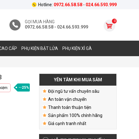
Hotline:
0972.66.58.58
-
024.66.593.999
0
GỌI MUA HÀNG
0972.66.58.58 - 024.66.593.999
CAO CẤP
PHỤ KIỆN BẬT LỬA
PHỤ KIỆN XÌ GÀ
3
YÊN TÂM KHI MUA SẮM
--25%
 kiệm:
Đội ngũ tư vấn chuyên sâu
An toàn vận chuyển
Thanh toán thuận tiện
Sản phẩm 100% chính hãng
Giá cạnh tranh nhất