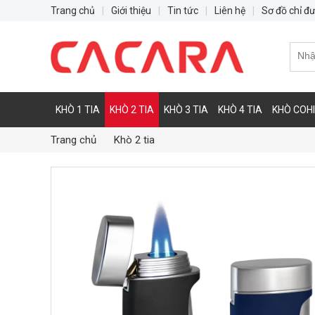
Trang chủ
|
Giới thiệu
|
Tin tức
|
Liên hệ
|
Sơ đồ chỉ đ
KHÒ 1 TIA
KHÒ 2 TIA
KHÒ 3 TIA
KHÒ 4 TIA
KHÒ COH
Trang chủ
Khò 2 tia