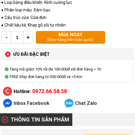
Loại bảng điều khiển: Kính cường lực
Phân loại màu: Xám bạc
Cấu trúc cửa: Cửa đơn
Chất liệu kệ: Khay gỗ sồi tự nhiên
MUA NGAY
-
+
(Giao hàng trên toàn quốc)
ƯU ĐÃI ĐẶC BIỆT
Tặng mã giảm 10% tối đa 100.000đ với đơn hàng > 1tr
FREE Ship đơn hàng từ 300.000đ và <5 Km
0972.66.58.58
Hotline:
Inbox Facebook
Chat Zalo
THÔNG TIN SẢN PHẨM