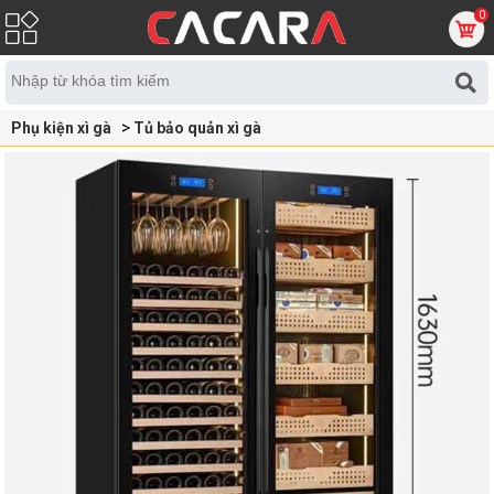
0
Phụ kiện xì gà
Tủ bảo quản xì gà