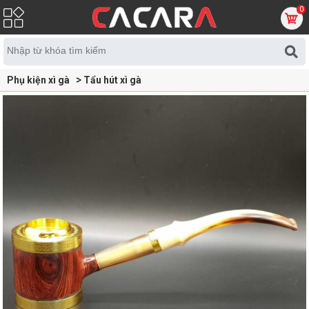
0
Phụ kiện xì gà
Tẩu hút xì gà