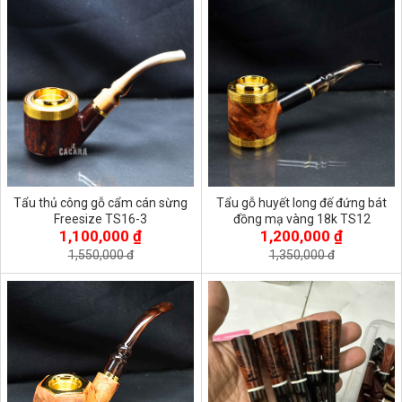
Tẩu thủ công gỗ cẩm cán sừng
Tẩu gỗ huyết long đế đứng bát
Freesize TS16-3
đồng mạ vàng 18k TS12
1,100,000 ₫
1,200,000 ₫
1,550,000 đ
1,350,000 đ