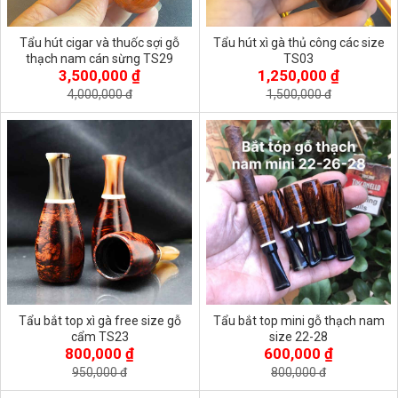
Tẩu hút cigar và thuốc sợi gỗ
Tẩu hút xì gà thủ công các size
thạch nam cán sừng TS29
TS03
3,500,000 ₫
1,250,000 ₫
4,000,000 đ
1,500,000 đ
Tẩu bắt top xì gà free size gỗ
Tẩu bắt top mini gỗ thạch nam
cẩm TS23
size 22-28
800,000 ₫
600,000 ₫
950,000 đ
800,000 đ