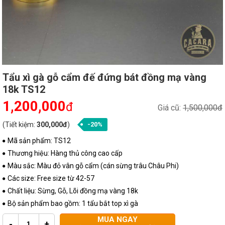
Tẩu xì gà gỗ cẩm đế đứng bát đồng mạ vàng
18k TS12
1,200,000
đ
Giá cũ:
1,500,000đ
(Tiết kiệm:
300,000đ
)
-20%
Mã sản phẩm: TS12
Thương hiệu: Hàng thủ công cao cấp
Màu sắc: Màu đỏ vân gỗ cẩm (cán sừng trâu Châu Phi)
Các size: Free size từ 42-57
Chất liệu: Sừng, Gỗ, Lõi đồng mạ vàng 18k
Bộ sản phẩm bao gồm: 1 tẩu bắt top xì gà
MUA NGAY
-
+