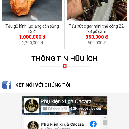
Tẩu gỗ hình lục lăng cán sừng
Tẩu hút cigar mini thủ công 22-
TS21
28 gỗ cẩm
1,000,000 ₫
350,000 ₫
1,200,000 đ
500,000 đ
THÔNG TIN HỮU ÍCH
KẾT NỐI VỚI CHÚNG TÔI