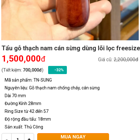
Tẩu gỗ thạch nam cán sừng dùng lõi lọc freesize
1,500,000
đ
Giá cũ:
2,200,000đ
(Tiết kiệm:
700,000đ
)
-32%
Mã sản phẩm: TN-SUNG
Nguyên liệu: Gỗ thạch nam chống cháy, cán sừng
Dài 70 mm
Đường Kính 28mm
Ring Size từ 42 đến 57
Độ rộng đầu tẩu: 18mm
Sản xuất: Thủ Công
MUA NGAY
-
+