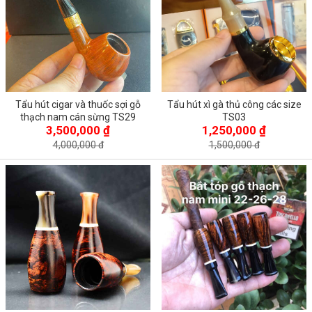
Tẩu hút cigar và thuốc sợi gỗ
Tẩu hút xì gà thủ công các size
thạch nam cán sừng TS29
TS03
3,500,000 ₫
1,250,000 ₫
4,000,000 đ
1,500,000 đ