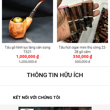
Tẩu gỗ hình lục lăng cán sừng
Tẩu hút cigar mini thủ công 22-
TS21
28 gỗ cẩm
1,000,000 ₫
350,000 ₫
1,200,000 đ
500,000 đ
THÔNG TIN HỮU ÍCH
KẾT NỐI VỚI CHÚNG TÔI