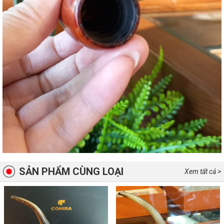
SẢN PHẨM CÙNG LOẠI
Xem tất cả >