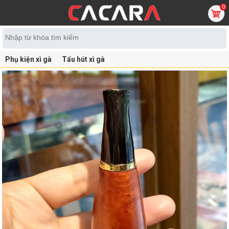
0
Phụ kiện xì gà
Tẩu hút xì gà