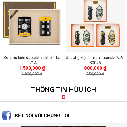
Set phụ kiện dao cắt và khò 1 tia
Set phụ kiện 2 món Lubinski YJA-
T71A
80025
1,500,000 ₫
800,000 ₫
1,800,000 đ
950,000 đ
THÔNG TIN HỮU ÍCH
KẾT NỐI VỚI CHÚNG TÔI