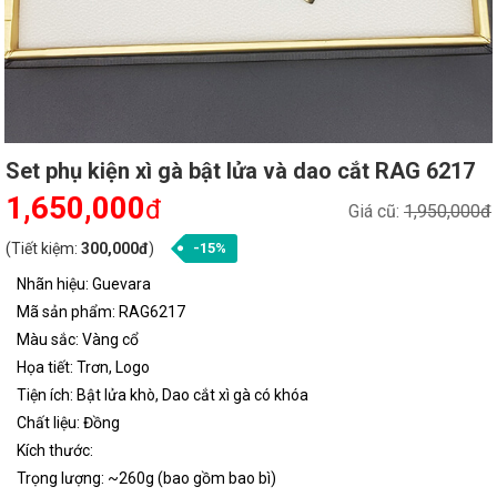
Set phụ kiện xì gà bật lửa và dao cắt RAG 6217
1,650,000
đ
Giá cũ:
1,950,000đ
(Tiết kiệm:
300,000đ
)
-15%
Nhãn hiệu: Guevara
Mã sản phẩm: RAG6217
Màu sắc: Vàng cổ
Họa tiết: Trơn, Logo
Tiện ích: Bật lửa khò, Dao cắt xì gà có khóa
Chất liệu: Đồng
Kích thước:
Trọng lượng: ~260g (bao gồm bao bì)