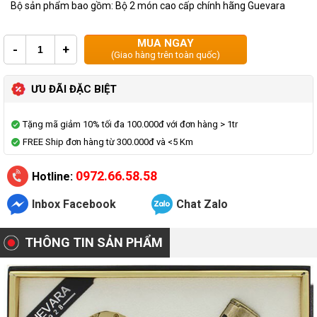
Bộ sản phẩm bao gồm: Bộ 2 món cao cấp chính hãng Guevara
MUA NGAY
-
+
(Giao hàng trên toàn quốc)
ƯU ĐÃI ĐẶC BIỆT
Tặng mã giảm 10% tối đa 100.000đ với đơn hàng > 1tr
FREE Ship đơn hàng từ 300.000đ và <5 Km
0972.66.58.58
Hotline:
Inbox Facebook
Chat Zalo
THÔNG TIN SẢN PHẨM