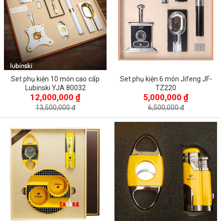
Set phụ kiện 10 món cao cấp
Set phụ kiện 6 món Jifeng JF-
Lubinski YJA 80032
TZ220
12,000,000 ₫
5,000,000 ₫
13,500,000 đ
6,500,000 đ