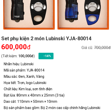
Set phụ kiện 2 món Lubinski YJA-80014
600,000
đ
Giá cũ:
700,000đ
(Tiết kiệm:
100,000đ
)
-14%
Nhãn hiệu: Lubinski
Mã sản phẩm: YJA-80014
Màu sắc: Đen, Xanh, Vàng
Họa tiết: Trơn, logo Lubinski
Chất liệu: Kim loại, sơn tĩnh điện
Bật lửa: 80mm x 40mm x 25mm (3 tia)
Dao cắt: 110mm × 50mm × 10mm
Bộ sản phẩm bao gồm: Bộ 2 món cao cấp chính hãng Lubinski