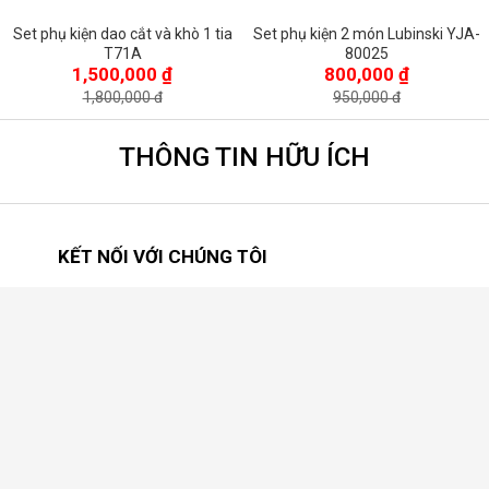
SẢN PHẨM CÙNG LOẠI
Xem tất cả >
Set phụ kiện 10 món cao cấp
Set phụ kiện 6 món Jifeng JF-
Lubinski YJA 80032
TZ220
12,000,000 ₫
5,000,000 ₫
13,500,000 đ
6,500,000 đ
Set phụ kiện 3 món hoa văn
Set Phụ Kiện Xì Gà Dao Cắt Bật
Cohiba T74A
Lửa T-14A
1,600,000 ₫
800,000 ₫
1,850,000 đ
950,000 đ
Set phụ kiện xì gà 3 món Cohiba
Set phụ kiện 6 món Lubinski LB-
HB 360
TZ108
1,100,000 ₫
3,600,000 ₫
1,550,000 đ
3,900,000 đ
Set phụ kiện dao cắt và khò 1 tia
Set phụ kiện 2 món Lubinski YJA-
T71A
80025