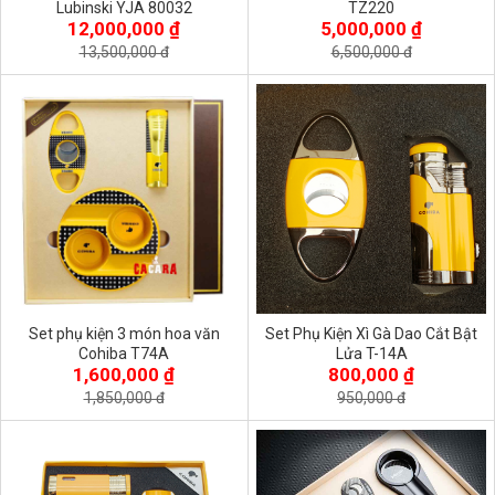
Lubinski YJA 80032
TZ220
12,000,000 ₫
5,000,000 ₫
13,500,000 đ
6,500,000 đ
Set phụ kiện 3 món hoa văn
Set Phụ Kiện Xì Gà Dao Cắt Bật
Cohiba T74A
Lửa T-14A
1,600,000 ₫
800,000 ₫
1,850,000 đ
950,000 đ