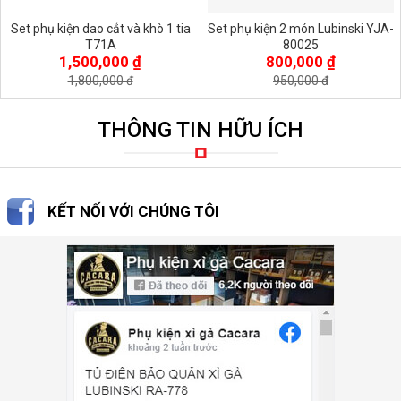
Set phụ kiện dao cắt và khò 1 tia
Set phụ kiện 2 món Lubinski YJA-
T71A
80025
1,500,000 ₫
800,000 ₫
1,800,000 đ
950,000 đ
THÔNG TIN HỮU ÍCH
KẾT NỐI VỚI CHÚNG TÔI