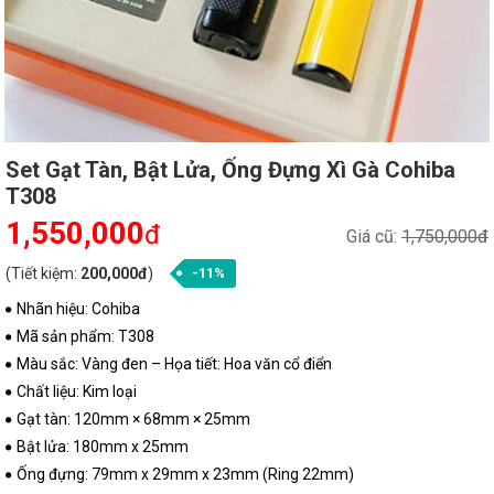
Set Gạt Tàn, Bật Lửa, Ống Đựng Xì Gà Cohiba
T308
1,550,000
đ
Giá cũ:
1,750,000đ
(Tiết kiệm:
200,000đ
)
-11%
Nhãn hiệu: Cohiba
Mã sản phẩm: T308
Màu sắc: Vàng đen – Họa tiết: Hoa văn cổ điển
Chất liệu: Kim loại
Gạt tàn: 120mm × 68mm × 25mm
Bật lửa: 180mm x 25mm
Ống đựng: 79mm x 29mm x 23mm (Ring 22mm)