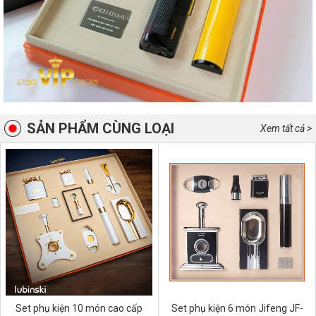
SẢN PHẨM CÙNG LOẠI
Xem tất cả >
Set phụ kiện 10 món cao cấp
Set phụ kiện 6 món Jifeng JF-